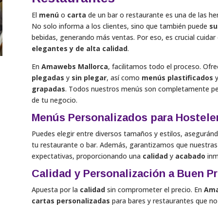
El
menú
o
carta
de un bar o restaurante es una de las h
No solo informa a los clientes, sino que también puede
su
bebidas, generando más ventas. Por eso, es crucial cuidar
elegantes y de alta calidad
.
En
Amawebs Mallorca
, facilitamos todo el proceso. Of
plegadas
y
sin plegar
, así como
menús plastificados
grapadas
. Todos nuestros menús son completamente pers
de tu negocio.
Menús Personalizados para Hosteler
Puedes elegir entre diversos tamaños y estilos, asegurán
tu restaurante o bar. Además, garantizamos que nuestras
expectativas, proporcionando una
calidad
y
acabado
inm
Calidad y Personalización a Buen P
Apuesta por la
calidad
sin comprometer el precio. En
Ama
cartas personalizadas
para bares y restaurantes que no