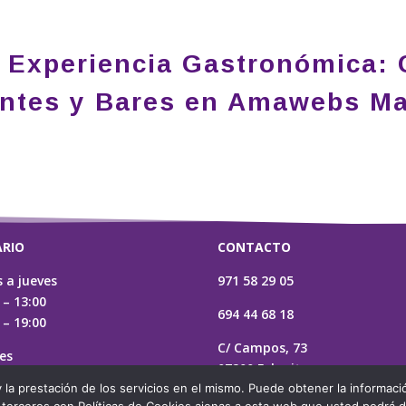
 Experiencia Gastronómica: 
ntes y Bares en Amawebs Ma
RIO
CONTACTO
 a jueves
971 58 29 05
 – 13:00
694 44 68 18
 – 19:00
C/ Campos, 73
es
07200 Felanitx
 – 13:00
 la prestación de los servicios en el mismo. Puede obtener la informaci