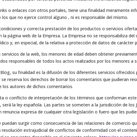
 links o enlaces con otros portales, tiene una finalidad meramente i
 los que no ejerce control alguno , ni es responsable del mismo.
ndiciones y correcta prestación de los productos o servicios ofertad
 la página web de la Empresa. La Empresa no se responsabiliza del 
ico y, en especial, de la relativa a protección de datos de carácter 
s servicios de la web, los menores de edad deben obtener previament
ados responsables de todos los actos realizados por los menores a s
og, su finalidad es la difusión de los diferentes servicios ofrecidos 
 y se reserva los derechos de borrar los comentarios que pudieran res
e los autores de dichos comentarios.
uta o conflicto de interpretación de los términos que conforman este
, será la ley española. Las partes se someten a la jurisdicción de los
 renuncia expresa de cualquier otra legislación o fuero que les pudi
 que puedan surgir como consecuencia de las relaciones de comercio q
resolución extrajudicial de conflictos de conformidad con el conten