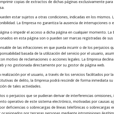
mprimir copias de extractos de dichas páginas exclusivamente para s
sa.
eden estar sujetos a otras condiciones, indicadas en los mismos. 
nibilidad. La Empresa no garantiza la ausencia de interrupciones o 
 página o impedir el acceso a dicha página en cualquier momento. La
ados en esta página son o pueden ser marcas registradas de sus r
onsable de las infracciones en que pueda incurrir o de los perjuicios q
onsabilidad basada de la utilización del servicio por el usuario, as
con motivo de reclamaciones o acciones legales. La Empresa declina 
web y no gestionada directamente por su gestor de página web.
 realización por el usuario, a través de los servicios facilitados por
titutivas de delito, la Empresa podrá rescindir de forma inmediata su
ión de tales actividades.
 o perjuicios que se pudieran derivar de interferencias omisiones, in
nto operativo de este sistema electrónico, motivadas por causas aj
or deficiencias o sobrecargas de líneas telefónicas o sobrecargas e
 ocasionados por terceras personas mediante intromisiones ilegítim